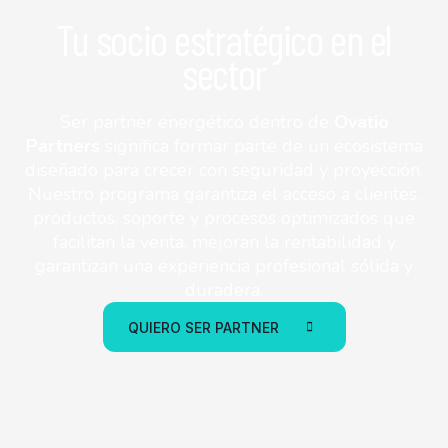
Tu socio estratégico en el
sector
Ser partner energético dentro de
Ovatio
Partners
significa formar parte de un ecosistema
diseñado para crecer con seguridad y proyección.
Nuestro programa garantiza el acceso a clientes,
productos, soporte y procesos optimizados que
facilitan la venta, mejoran la rentabilidad y
garantizan una experiencia profesional sólida y
duradera.