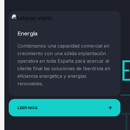
Energía
Combinamos una capacidad comercial en
crecimiento con una sólida implantación
operativa en toda España para acercar al
cliente final las soluciones de Iberdrola en
eficiencia energética y energías
renovables.
Telecomunicaciones
Diseñamos y desplegamos
infraestructuras de telecomunicaciones
READ MORE
que conectan territorios, servicios y
personas, garantizando fiabilidad técnica
en entornos cada vez más exigentes.